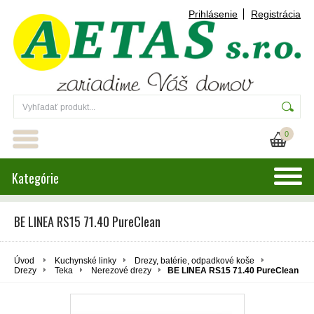
Prihlásenie
Registrácia
0
Kategórie
BE LINEA RS15 71.40 PureClean
Úvod
Kuchynské linky
Drezy, batérie, odpadkové koše
Drezy
Teka
Nerezové drezy
BE LINEA RS15 71.40 PureClean