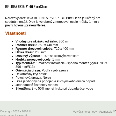
BE LINEA RS15 71.40 PureClean
Nerezový drez Teka BE LINEA RS15 71.40 PureClean je určený pre
spodnú montáž. Drez je vyrobený z nerezovej ocele hrúbky 1 mm
s
povrchovou úpravou Nerez.
Vlastnosti
Vhodný pre skrinku od šírky:
800 mm
Rozmer drezu:
750 x 440 mm
Rozmer drezovej nádoby:
710 x 400 mm
Hĺbka drezu:
200 mm
Drezový výpust:
3 1/2 “ so sitkovým ventilom
Hrúbka nerezovej ocele:
1 mm
Typ montáže:
1 možnost inštalácie - spodná montáž (výrez 706 x
396 mm/R13)
Orientácia drezu:
Podľa vyobrazenia
Dekoratívny kryt odtoku
Povrchová úprava: Nerez
Drez je vhodný na pripojenie kuchynského drviča odpadu
Jednoduché čistenie v rohoch
SilentSmart
- o 50% menej hluku pri dopadajúcej vode
Copyright 2024 - 2026 ©
Vytvárame eshopy - Atomer.sk
www.nabytokeates.sk