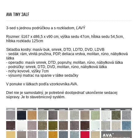
AVA TINY 3ALF
3-sed s jednou podrúčkou a s rozkladom,
ĽAVÝ
Rozmer: š167 x d86,5 x v90 cm, výška sedu 47cm, hĺbka sedu 54,5cm,
hĺbka rozkladu 125cm
Skladba kostry: masív buk, smrek, DTD, LDTD, DVD, LDVB
- sedák: rám, vlnitá pružina, PDP, deliaca vrstva, molitan, rúno, nábytková
látka
- operadlo: masív smrek, DTD, popruhy, molitan, rúno, nábytková látka
- podrúčky: smrek, DTD, DVD, molitan, rúno, nábytková látka
- nohy kovové, výšky 7cm
- výsuvný matrac na spanie v látke sedačky
V ponuke v látkach
podľa vzorkovníka AVA.
Diel nie je samostatný, je potrebné doobjednať ukončenie sedacej
súpravy. Je to stavebnicový systém.