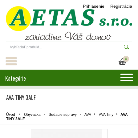
Prihlásenie
Registrácia
0
Kategórie
AVA TINY 3ALF
Úvod
Obývačka
Sedacie súpravy
AVA
AVA Tiny
AVA
TINY 3ALF