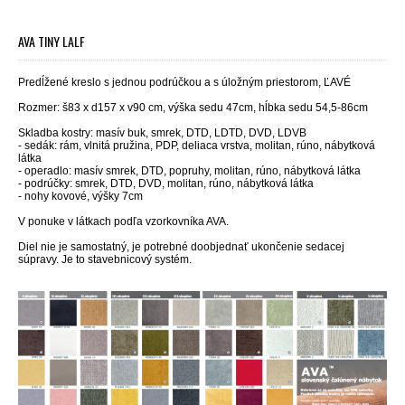
AVA TINY LALF
Predĺžené kreslo s jednou podrúčkou a s úložným priestorom,
ĽAVÉ
Rozmer: š83 x d157 x v90 cm, výška sedu 47cm, hĺbka sedu 54,5-86cm
Skladba kostry: masív buk, smrek, DTD, LDTD, DVD, LDVB
- sedák: rám, vlnitá pružina, PDP, deliaca vrstva, molitan, rúno, nábytková
látka
- operadlo: masív smrek, DTD, popruhy, molitan, rúno, nábytková látka
- podrúčky: smrek, DTD, DVD, molitan, rúno, nábytková látka
- nohy kovové, výšky 7cm
V ponuke v látkach
podľa vzorkovníka AVA.
Diel nie je samostatný, je potrebné doobjednať ukončenie sedacej
súpravy. Je to stavebnicový systém.