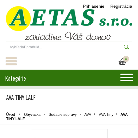
Prihlásenie
Registrácia
0
Kategórie
AVA TINY LALF
Úvod
Obývačka
Sedacie súpravy
AVA
AVA Tiny
AVA
TINY LALF