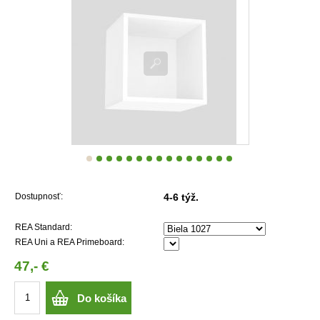
Dostupnosť:
4-6 týž.
REA Standard:
REA Uni a REA Primeboard:
47,- €
Do košíka