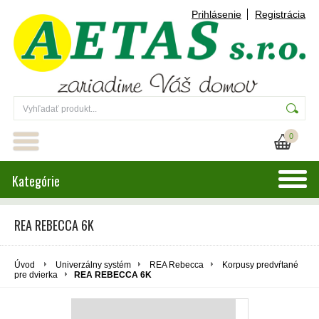
Prihlásenie
Registrácia
0
Kategórie
REA REBECCA 6K
Úvod
Univerzálny systém
REA Rebecca
Korpusy predvŕtané
pre dvierka
REA REBECCA 6K