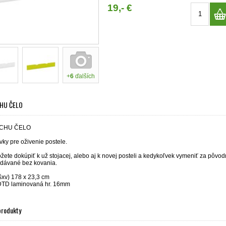
19,- €
+
6
ďalších
CHU ČELO
ACHU ČELO
ky pre oživenie postele.
žete dokúpiť k už stojacej, alebo aj k novej posteli a kedykoľvek vymeniť za pôvod
odávané bez kovania.
šxv) 178 x 23,3 cm
 DTD laminovaná hr. 16mm
produkty