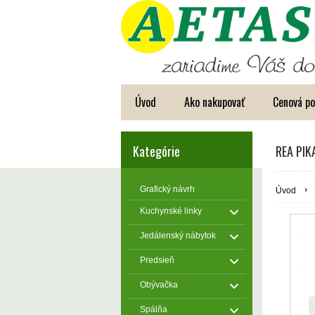
Úvod
Ako nakupovať
Cenová p
Kategórie
REA PIK
Grafický návrh
Úvod
Kuchynské linky
Jedálenský nábytok
Predsieň
Obývačka
Spálňa