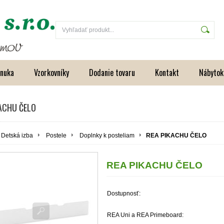
onuka
Vzorkovníky
Dodanie tovaru
Kontakt
Nábytok
ACHU ČELO
Detská izba
Postele
Doplnky k posteliam
REA PIKACHU ČELO
REA PIKACHU ČELO
Dostupnosť:
REA Uni a REA Primeboard: