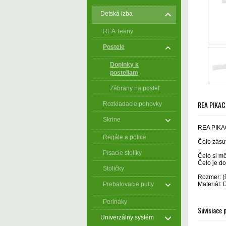
Detská izba
REA Teeny
Postele
Doplnky k
posteliam
Zábrany na posteľ
REA PIKA
Rozkladacie pohovky
Skrine
REA PIK
Regále a police
Čelo zásuv
Písacie stolíky
Čelo si mô
Čelo je d
Stoličky
Rozmer: (
Prebalovacie pulty
Materiál:
Perináky
Súvisiace 
Univerzálny systém