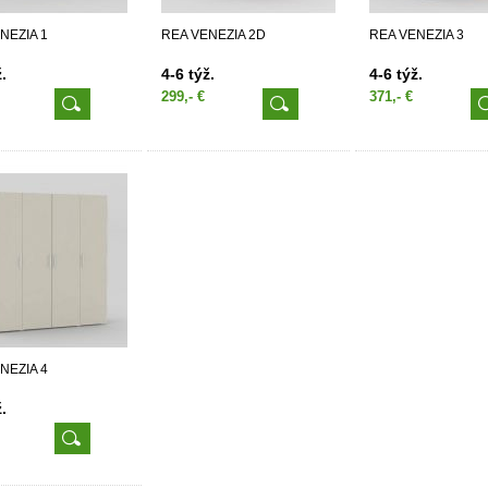
NEZIA 1
REA VENEZIA 2D
REA VENEZIA 3
.
4-6 týž.
4-6 týž.
299,- €
371,- €
NEZIA 4
.