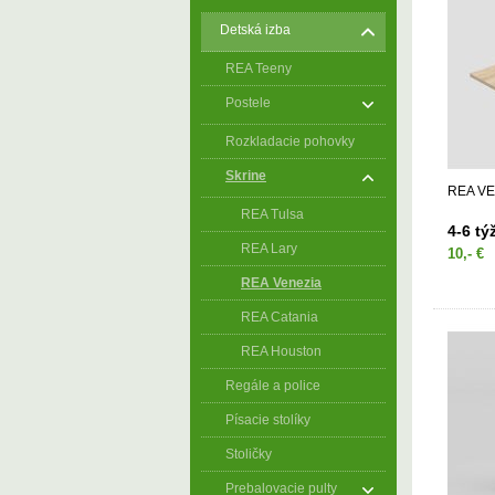
Detská izba
REA Teeny
Postele
Rozkladacie pohovky
Skrine
REA VE
REA Tulsa
4-6 týž
REA Lary
10,- €
REA Venezia
REA Catania
REA Houston
Regále a police
Písacie stolíky
Stoličky
Prebalovacie pulty