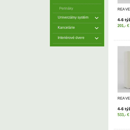
Perináky
REA VE
Univerzálny systém
4-6 týž
201,- €
Kancelárie
Interiérové dvere
REA VE
4-6 týž
533,- €