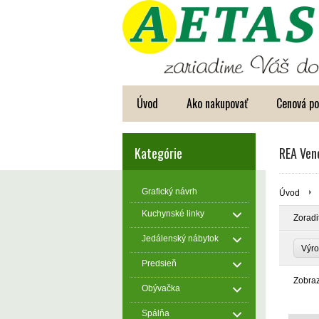
Úvod
Ako nakupovať
Cenová p
Kategórie
REA Ven
Grafický návrh
Úvod
Kuchynské linky
Zoradi
Jedálenský nábytok
Výro
Predsieň
Zobra
Obývačka
Spálňa