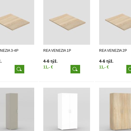
NEZIA 3-4P
REA VENEZIA 1P
REA VENEZIA 2P
.
4-6 týž.
4-6 týž.
11,- €
11,- €