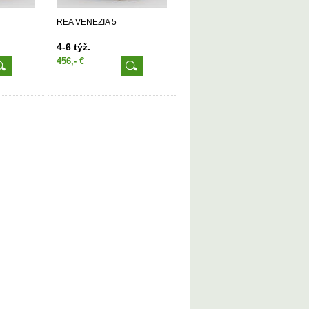
REA VENEZIA 5
4-6 týž.
456,- €