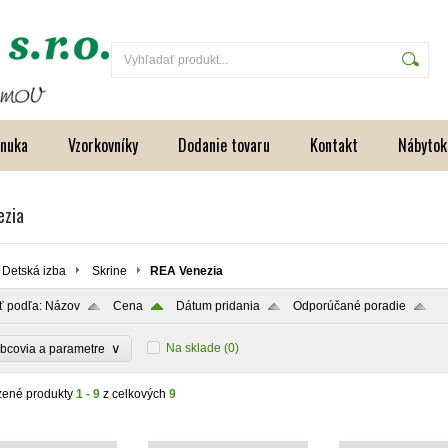
onuka
Vzorkovníky
Dodanie tovaru
Kontakt
Nábytok
ezia
Detská izba
Skrine
REA Venezia
ť podľa:
Názov
Cena
Dátum pridania
Odporúčané poradie
∨
Na sklade
(0)
bcovia a parametre
zené produkty
1 - 9
z celkových
9