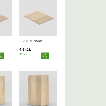
REA VENEZIA 5P
4-6 týž.
11,- €