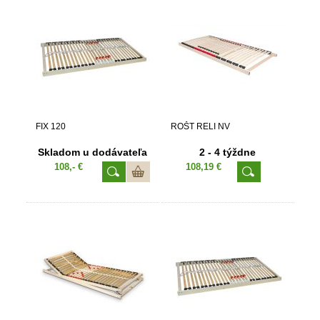
FIX 120
ROŠT RELI NV
Skladom u dodávateľa
2 - 4 týždne
108,- €
108,19 €