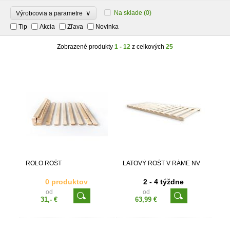
∨
Na sklade
(0)
Výrobcovia a parametre
Tip
Akcia
Zľava
Novinka
Zobrazené produkty
1 - 12
z celkových
25
ROLO ROŠT
LATOVÝ ROŠT V RÁME NV
0 produktov
2 - 4 týždne
od
od
31,- €
63,99 €