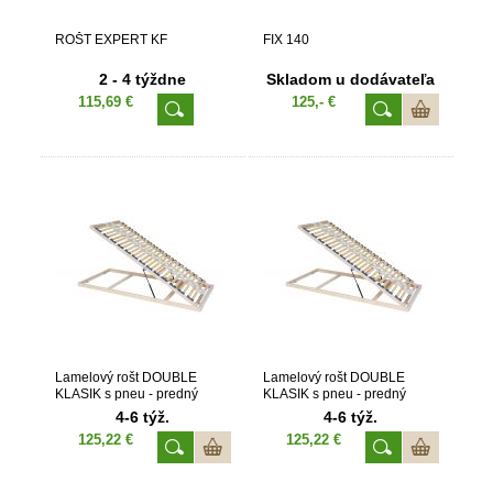
ROŠT EXPERT KF
FIX 140
2 - 4 týždne
Skladom u dodávateľa
115,69 €
125,- €
Lamelový rošt DOUBLE
Lamelový rošt DOUBLE
KLASIK s pneu - predný
KLASIK s pneu - predný
výklop 90x200
výklop 80x200
4-6 týž.
4-6 týž.
125,22 €
125,22 €