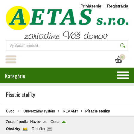
Prihlásenie
Registrácia
0
Kategórie
Písacie stolíky
Úvod
Univerzálny systém
REA AMY
Písacie stolíky
Zoradiť podľa:
Názov
Cena
Obrázky
Tabuľka