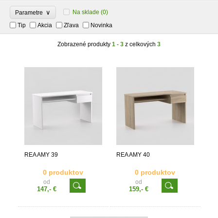
∨
Na sklade
(0)
Parametre
Tip
Akcia
Zľava
Novinka
Zobrazené produkty
1 - 3
z celkových
3
REA AMY 39
REA AMY 40
0 produktov
0 produktov
od
od
147,- €
159,- €