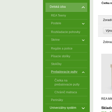
Čielka n
Detská izba
REA Teeny
Zoradi
Postele
Výro
Rozkladacie pohovky
Skrine
Zobra
Regále a police
Písacie stolíky
Stoličky
Prebalovacie pulty
Čielka na
prebalovacie pulty
Chránič matraca
REA MI
Perináky
Sklad
Univerzálny systém