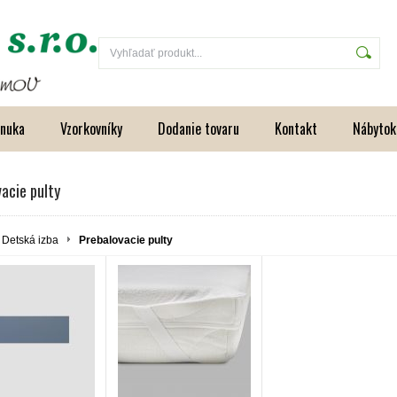
onuka
Vzorkovníky
Dodanie tovaru
Kontakt
Nábytok
acie pulty
Detská izba
Prebalovacie pulty