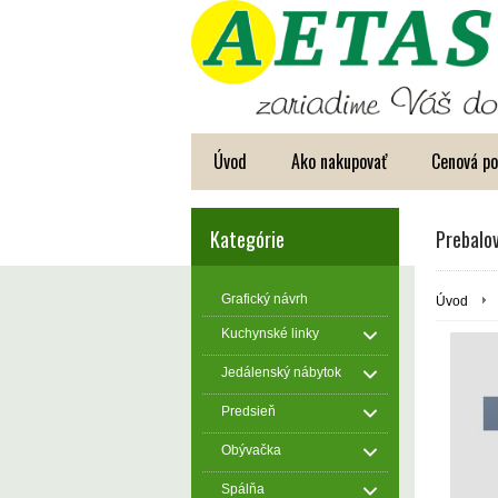
Úvod
Ako nakupovať
Cenová p
Kategórie
Prebalov
Grafický návrh
Úvod
Kuchynské linky
Jedálenský nábytok
Predsieň
Obývačka
Spálňa