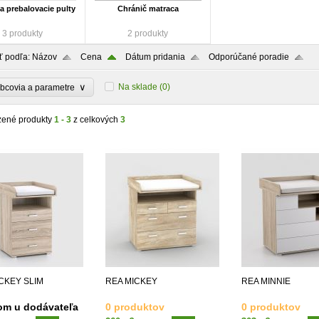
a prebalovacie pulty
Chránič matraca
3 produkty
2 produkty
ť podľa:
Názov
Cena
Dátum pridania
Odporúčané poradie
∨
Na sklade
(0)
bcovia a parametre
zené produkty
1 - 3
z celkových
3
CKEY SLIM
REA MICKEY
REA MINNIE
om u dodávateľa
0 produktov
0 produktov