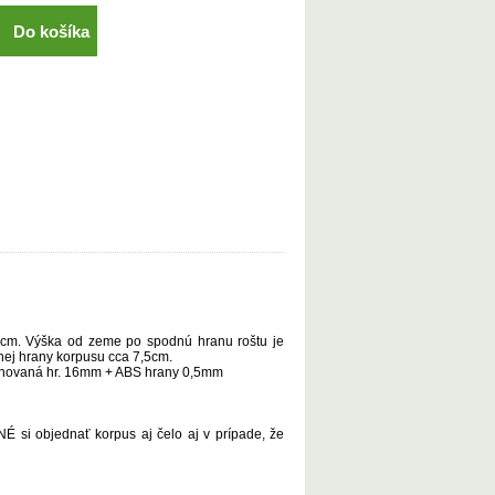
Do košíka
5cm. Výška od zeme po spodnú hranu roštu je
rnej hrany korpusu cca 7,5cm.
minovaná hr. 16mm + ABS hrany 0,5mm
NÉ
si
objednať
korpus
aj
čelo
aj v prípade, že