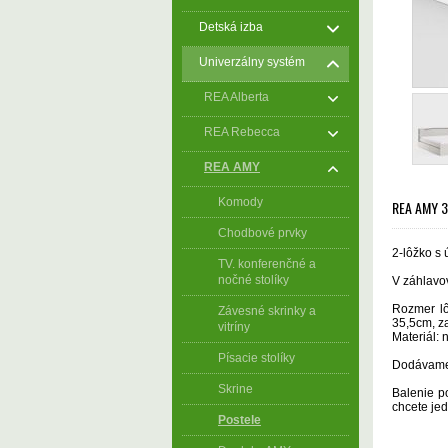
Detská izba
Univerzálny systém
REA Alberta
REA Rebecca
REA AMY
Komody
REA AMY 3
Chodbové prvky
2-lôžko
s 
TV. konferenčné a
nočné stolíky
V záhlavov
Rozmer l
Závesné skrinky a
35,5cm, za
vitríny
Materiál:
Písacie stolíky
Dodávame
Skrine
Balenie p
chcete je
Postele