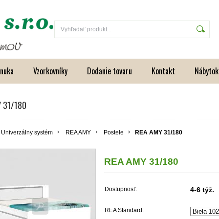
onuka
Vzorkovníky
Dodanie tovaru
Kontakt
Nábytok
 31/180
Univerzálny systém
REA AMY
Postele
REA AMY 31/180
REA AMY 31/180
Dostupnosť:
4-6 týž.
REA Standard: