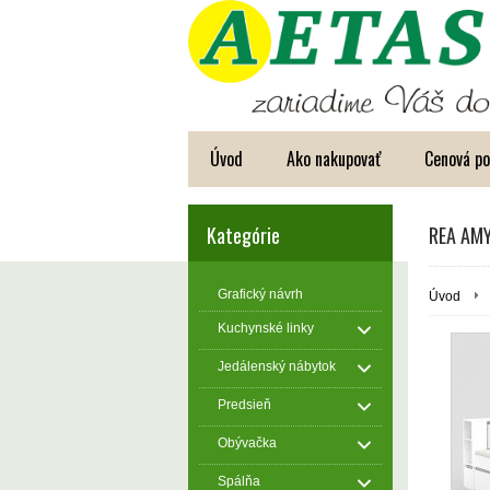
Úvod
Ako nakupovať
Cenová p
Kategórie
REA AMY
Grafický návrh
Úvod
Kuchynské linky
Jedálenský nábytok
Predsieň
Obývačka
Spálňa