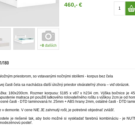
460,- €
+
8
ďalších
1/180
úložným priestorom, so vstavanými nočnými stolíkmi - korpus bez čela
ej časti čela sa nachádza ďalší úložný priestor otvárateľný zhora – viď obrázok.
ôžka:
180x200cm
. Rozmer korpusu: š185 x v87 x h234 cm. Výška bočnice je 4
pustenie matraca pri použití latkového rolovateľného roštu s výškou 2cm je od ho
 nosné časti - DTD laminovaná hr. 25mm + ABS hrany 2mm, ostatné časti - DTD la
 v demonte. V cene
NIE JE
zahrnutý rošt, je potrebné objednať zvlášť.
ostele je riešené tak, aby bolo možné si vyskladať farebnú kombináciu - je
NUT
dnodezénovú posteľ.